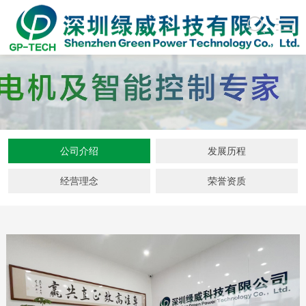
公司介绍
发展历程
经营理念
荣誉资质